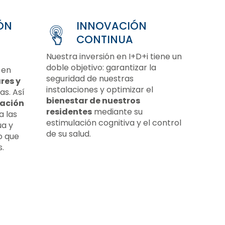
pasear y d
Contamos 
en grupos
ÓN
INNOVACIÓN
CONTINUA
- Un ce
Nuestra inversión en I+D+i tiene un
doble objetivo: garantizar la
 en
seguridad de nuestras
res y
instalaciones y optimizar el
s. Así
bienestar de nuestros
ación
residentes
mediante su
a las
estimulación cognitiva y el control
ua y
de su salud.
o que
.