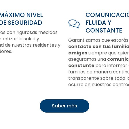
MÁXIMO NIVEL
COMUNICACI
DE SEGURIDAD
FLUIDA Y
CONSTANTE
s con rigurosas medidas
antizar la salud y
Garantizamos que estarás
d de nuestros residentes y
contacto con tus familia
dores.
amigos
siempre que quiera
aseguramos una
comunic
constante
para informar 
familias de manera contin
transparente sobre todo l
ocurre en nuestros centros
Saber más