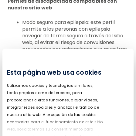
Perfiles de discapacidad compatibles con
nuestro sitio web
Modo seguro para epilepsia: este perfil
permite a las personas con epilepsia
navegar de forma segura a través del sitio
web, al evitar el riesgo de convulsiones
provocadas por animaciones que muestran
parpadeos y combinaciones de colores que
puedan resultar perjudiciales.
Modo para personas con discapacidad
Esta página web usa cookies
visual: este modo adapta el sitio web a las
necesidades de las personas con
Utilizamos cookies y tecnologías similares,
discapacidades visuales tales como
tanto propias como de terceros, para
degradación de la vista, visión túnel,
proporcionar ciertas funciones, alojar vídeos,
cataratas, glaucoma, etc.
integrar redes sociales y analizar el tráfico de
Modo para discapacidades cognitivas: este
nuestro sitio web. A excepción de las cookies
modo proporciona diferentes funciones de
asistencia para que las personas con
necesarias para el funcionamiento de este sitio
discapacidades cognitivas como dislexia,
web, solicitaremos su consentimiento para
autismo, que han sufrido un accidente