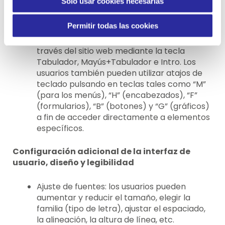
Solo usar cookies necesarias
Perfil de navegación para teclado
(personas con discapacidades motrices):
Permitir todas las cookies
este perfil permite a las personas que
sufren discapacidades motrices navegar a
través del sitio web mediante la tecla
Tabulador, Mayús+Tabulador e Intro. Los
usuarios también pueden utilizar atajos de
teclado pulsando en teclas tales como “M”
(para los menús), “H” (encabezados), “F”
(formularios), “B” (botones) y “G” (gráficos)
a fin de acceder directamente a elementos
específicos.
Configuración adicional de la interfaz de
usuario, diseño y legibilidad
Ajuste de fuentes: los usuarios pueden
aumentar y reducir el tamaño, elegir la
familia (tipo de letra), ajustar el espaciado,
la alineación, la altura de línea, etc.